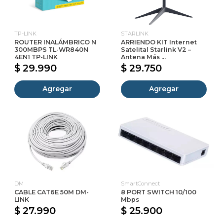
TP-LINK
STARLINK
ROUTER INALÁMBRICO N
ARRIENDO KIT Internet
300MBPS TL-WR840N
Satelital Starlink V2 –
4EN1 TP-LINK
Antena Más ...
$ 29.990
$ 29.750
Agregar
Agregar
DM
SmartConnect
CABLE CAT6E 50M DM-
8 PORT SWITCH 10/100
LINK
Mbps
$ 27.990
$ 25.900