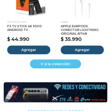
SmartConnect
Apple
F3 TV STICK 4K MX10
APPLE EARPODS
ANDROID TV
CONECTOR LIGHTNING
ORIGINAL A1748
$ 44.990
$ 35.990
Agregar
Agregar
Ir a la colección