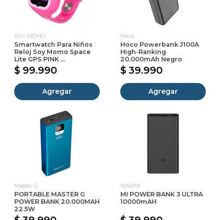
SOY MOMO
Hoco.
Smartwatch Para Niños
Hoco Powerbank J100A
Reloj Soy Momo Space
High-Ranking
Lite GPS PINK ...
20.000mAh Negro
$ 99.990
$ 39.990
Agregar
Agregar
Master G
XIAOMI
PORTABLE MASTER G
MI POWER BANK 3 ULTRA
POWER BANK 20.000MAH
10000mAH
22.5W
$ 39.990
$ 39.990