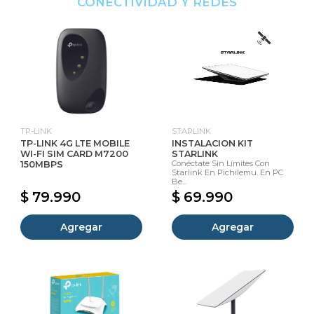
CONECTIVIDAD Y REDES
TP-LINK
STARLINK
TP-LINK 4G LTE MOBILE
INSTALACION KIT
WI-FI SIM CARD M7200
STARLINK
Conéctate Sin Límites Con
150MBPS
Starlink En Pichilemu. En PC
Be...
$ 79.990
$ 69.990
Agregar
Agregar