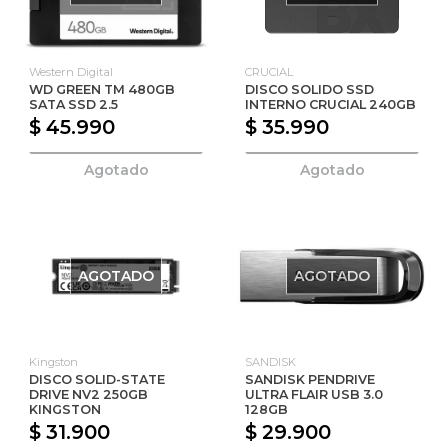
Western Digital
CRUCIAL
WD GREEN TM 480GB
DISCO SOLIDO SSD
SATA SSD 2.5
INTERNO CRUCIAL 240GB
$ 45.990
$ 35.990
Agotado
Agotado
AGOTADO
AGOTADO
Kingston
SANDISK
DISCO SOLID-STATE
SANDISK PENDRIVE
DRIVE NV2 250GB
ULTRA FLAIR USB 3.0
KINGSTON
128GB
$ 31.900
$ 29.900