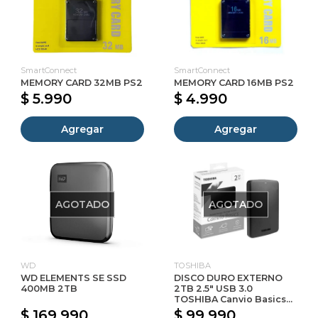
SmartConnect
SmartConnect
MEMORY CARD 32MB PS2
MEMORY CARD 16MB PS2
$ 5.990
$ 4.990
Agregar
Agregar
AGOTADO
AGOTADO
WD
TOSHIBA
WD ELEMENTS SE SSD
DISCO DURO EXTERNO
400MB 2TB
2TB 2.5" USB 3.0
TOSHIBA Canvio Basics...
$ 169.990
$ 99.990