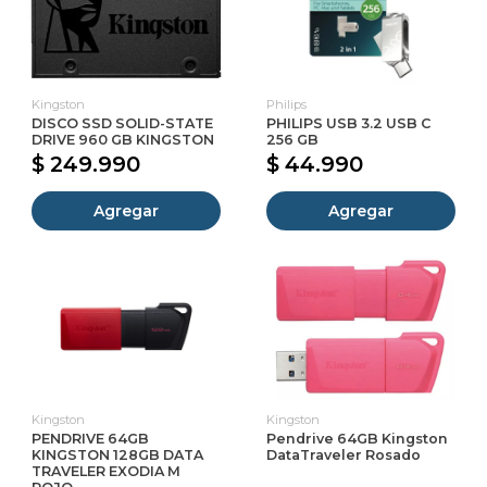
Kingston
Philips
DISCO SSD SOLID-STATE
PHILIPS USB 3.2 USB C
DRIVE 960 GB KINGSTON
256 GB
$ 249.990
$ 44.990
Agregar
Agregar
Kingston
Kingston
PENDRIVE 64GB
Pendrive 64GB Kingston
KINGSTON 128GB DATA
DataTraveler Rosado
TRAVELER EXODIA M