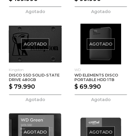
Agotado
Agotado
AGOTADO
AGOTADO
Kingston
WD
DISCO SSD SOLID-STATE
WD ELEMENTS DISCO
DRIVE 480GB
PORTABLE HDD 1TB
$ 79.990
$ 69.990
Agotado
Agotado
AGOTADO
AGOTADO