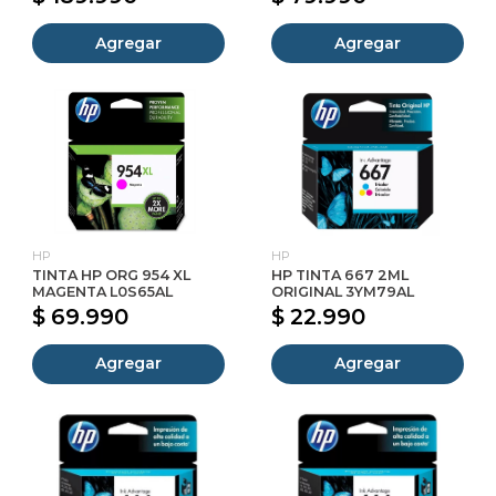
Agregar
Agregar
HP
HP
TINTA HP ORG 954 XL
HP TINTA 667 2ML
MAGENTA L0S65AL
ORIGINAL 3YM79AL
$ 69.990
$ 22.990
Agregar
Agregar