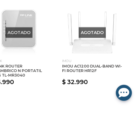
AGOTADO
AGOTADO
NK
IMOU
INK ROUTER
IMOU AC1200 DUAL-BAND WI-
AMBRICO N PORTATIL
FI ROUTER HR12F
G TL-MR3040
5.990
$ 32.990