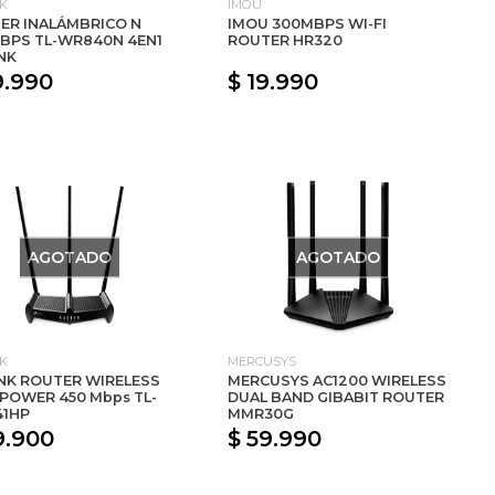
NK
IMOU
ER INALÁMBRICO N
IMOU 300MBPS WI-FI
BPS TL-WR840N 4EN1
ROUTER HR320
NK
9.990
$ 19.990
AGOTADO
AGOTADO
NK
MERCUSYS
INK ROUTER WIRELESS
MERCUSYS AC1200 WIRELESS
 POWER 450 Mbps TL-
DUAL BAND GIBABIT ROUTER
1HP
MMR30G
9.900
$ 59.990