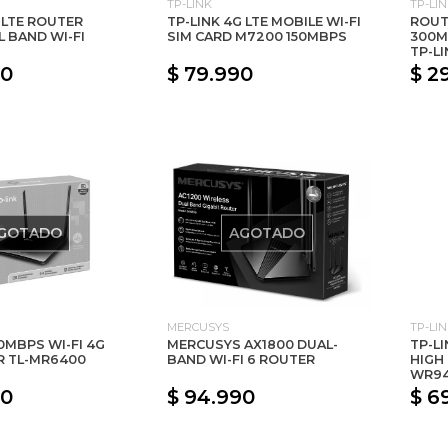
TP-LINK
TP-LI
 LTE ROUTER
TP-LINK 4G LTE MOBILE WI-FI
ROUT
L BAND WI-FI
SIM CARD M7200 150MBPS
300M
TP-LI
90
$ 79.990
$ 2
GOTADO
AGOTADO
MERCUSYS
TP-LI
0MBPS WI-FI 4G
MERCUSYS AX1800 DUAL-
TP-L
R TL-MR6400
BAND WI-FI 6 ROUTER
HIGH
WR94
00
$ 94.990
$ 6