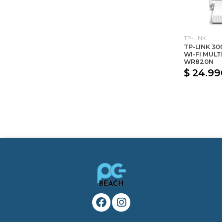
TP-LINK
TP-LINK 3
WI-FI MUL
WR820N
$ 24.99