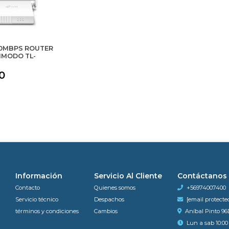
00MBPS ROUTER
TIMODO TL-
0
Información
Servicio Al Cliente
Contáctanos
Contacto
Quienes somos
+56974007400
Servicio técnico
Despachos
[email protecte
términos y condiciones
Cambios
Aníbal Pinto 96
Lun a sab 10:00 