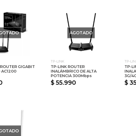
GOTADO
AGOTADO
TP-LINK
TP-LI
ROUTER GIGABIT
TP-LINK ROUTER
TP-L
 AC1200
INALÁMBRICO DE ALTA
INAL
POTENCIA 300Mbps
3G/4
0
$ 55.990
$ 3
GOTADO