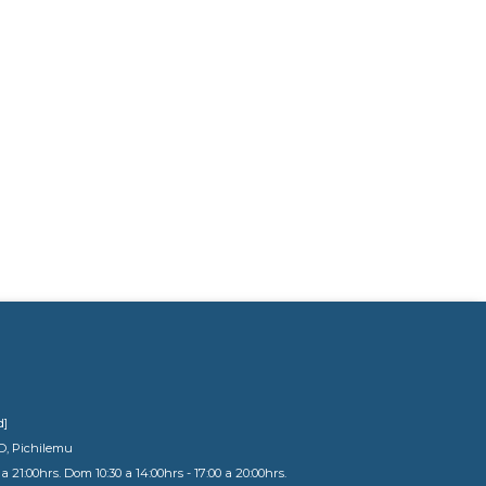
d]
D, Pichilemu
a 21:00hrs. Dom 10:30 a 14:00hrs - 17:00 a 20:00hrs.