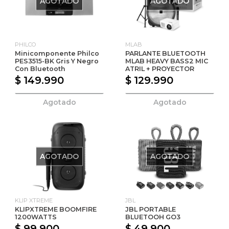
AGOTADO
AGOTADO
PHILCO
MLAB
Minicomponente Philco
PARLANTE BLUETOOTH
PES3515-BK Gris Y Negro
MLAB HEAVY BASS2 MIC
Con Bluetooth
ATRIL + PROYECTOR
$ 149.990
$ 129.990
Agotado
Agotado
AGOTADO
AGOTADO
KLIP XTREME
JBL
KLIPXTREME BOOMFIRE
JBL PORTABLE
1200WATTS
BLUETOOH GO3
$ 99.900
$ 49.900