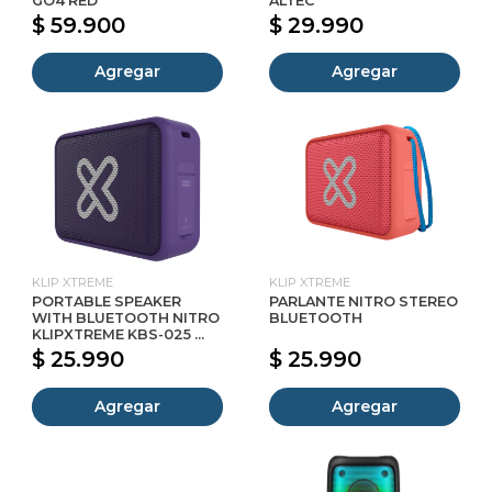
GO4 RED
ALTEC
$ 59.900
$ 29.990
Agregar
Agregar
KLIP XTREME
KLIP XTREME
PORTABLE SPEAKER
PARLANTE NITRO STEREO
WITH BLUETOOTH NITRO
BLUETOOTH
KLIPXTREME KBS-025 ...
$ 25.990
$ 25.990
Agregar
Agregar