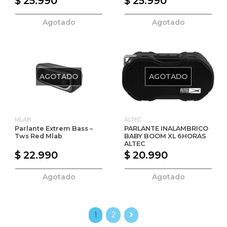
$ 25.990
$ 25.990
Agotado
Agotado
AGOTADO
AGOTADO
MLAB
ALTEC
Parlante Extrem Bass –
PARLANTE INALAMBRICO
Tws Red Mlab
BABY BOOM XL 6HORAS
ALTEC
$ 22.990
$ 20.990
Agotado
Agotado
1
2