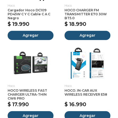
Hoco.
Hoco.
Cargador Hoco DC109
HOCO CHARGER FM
PD45W C Y C Cable C A C
TRANSMITTER E70 30W
Negro
BT5.0
$ 19.990
$ 18.990
Agregar
Agregar
Hoco.
Hoco.
HOCO WIRELESS FAST
HOCO. IN-CAR AUX
CHARGER ULTRA-THIN
WIRELESS RECEIVER E58
CW6 PRO
$ 17.990
$ 16.990
Agregar
Agregar