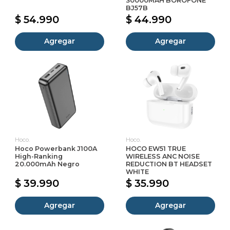
30000MAH BOROFONE
BJ57B
$ 54.990
$ 44.990
Agregar
Agregar
Hoco.
Hoco.
Hoco Powerbank J100A
HOCO EW51 TRUE
High-Ranking
WIRELESS ANC NOISE
20.000mAh Negro
REDUCTION BT HEADSET
WHITE
$ 39.990
$ 35.990
Agregar
Agregar