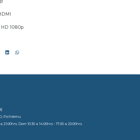
0p
 HDMI
l HD 1080p
d]
D, Pichilemu
a 21:00hrs. Dom 10:30 a 14:00hrs - 17:00 a 20:00hrs.