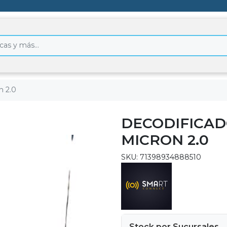
n 2.0
DECODIFICADO
MICRON 2.0
SKU: 71398934888510
Stock por Sucursales