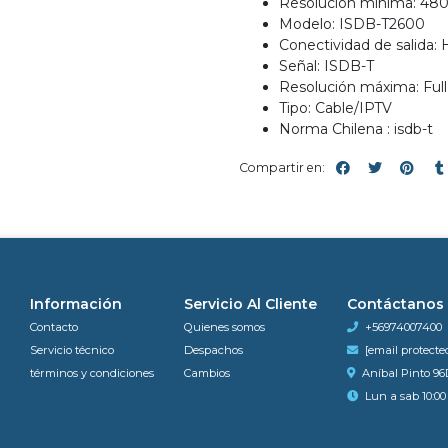
Resolución mínima: 48
Modelo: ISDB-T2600
Conectividad de salida:
Señal: ISDB-T
Resolución máxima: Ful
Tipo: Cable/IPTV
Norma Chilena : isdb-t
Compartir en:
Información
Servicio Al Cliente
Contáctanos
Contacto
Quienes somos
+56974007400
Servicio técnico
Despachos
[email protecte
términos y condiciones
Cambios
Aníbal Pinto 96
Lun a sab 10:00 